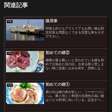
関連記事
猟用車
狩猟
狩猟も釣りもアウトドアもお買い物も防
災対策も問題なくできる完璧な車をタダ
で下さい。
初めての猪②
狩猟
捕獲が最も難しいと言われている猪を初
めて仕留めた頃の話。出来る限り苦しま
ない様に迅速に止めを刺す。恐怖しなが
ら怯みながら。
初めての猪①
狩猟
鹿の次は猪の肉が欲しい。ソーセージに
ハム、豚と同じく料理の汎用性の高い猪
はジビエ料理に向いている。記念すべき
一頭目の行方。