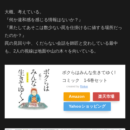
大概、考えている。
『何か違和感を感じる情報はないか？』
『果たしてあそこは数少ない罠を仕掛けるに値する場所だっ
たのか？』
罠の見回り中、くだらない会話を師匠と交わしている最中
も、2人の視線は地面や山の木々を向いている。
ボクらはみんな生きてゆく!
コミック 1-6巻セット
created by
Rinker
Amazon
楽天市場
Yahooショッピング