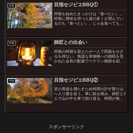
目指せジビエBBQ①
狩猟
狩猟を始めたきっかけは『食べたい』。
狩猟に興味を持つ人達の多くが望んでい
るのも『食べたい』。じゃあ食べてもら
いたい。
師匠との出会い
狩猟
狩猟の時期を迎えたが一人で罠猟をせざ
るを得ない。無謀な単独猟への挑戦を見
かねた会長の配慮でベテラン猟師を紹介
して頂く。
目指せジビエBBQ②
狩猟
皆の胃袋を満たすため時間の許す限り山
へ入り鹿を追う。車に銃を積み、師匠と2
人で山の中を車で掛け巡る。時間が無
い。
スポンサーリンク