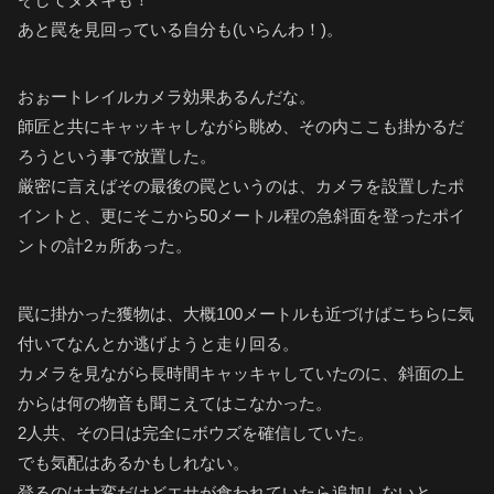
あと罠を見回っている自分も(いらんわ！)。
おぉートレイルカメラ効果あるんだな。
師匠と共にキャッキャしながら眺め、その内ここも掛かるだ
ろうという事で放置した。
厳密に言えばその最後の罠というのは、カメラを設置したポ
イントと、更にそこから50メートル程の急斜面を登ったポイ
ントの計2ヵ所あった。
罠に掛かった獲物は、大概100メートルも近づけばこちらに気
付いてなんとか逃げようと走り回る。
カメラを見ながら長時間キャッキャしていたのに、斜面の上
からは何の物音も聞こえてはこなかった。
2人共、その日は完全にボウズを確信していた。
でも気配はあるかもしれない。
登るのは大変だけどエサが食われていたら追加しないと。