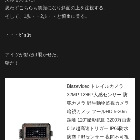
思わずこちらも笑顔になり斜面の上を注視する。
そして、1歩・・2歩・・と慎重に登る。
・・・ﾋﾟｮｺｯ
アイツが顔だけ覗かせた。
猪だ！
Blazevideo トレイルカメラ
32MP 1296P人感センサー 防
犯カメラ 野生動物監視カメラ
暗視カメラ フールHD 5-20m
距離 120°撮影範囲 3200万画素
0.1s超高速トリガー IP66防水
防塵 PIRセンサー 夜間不可視