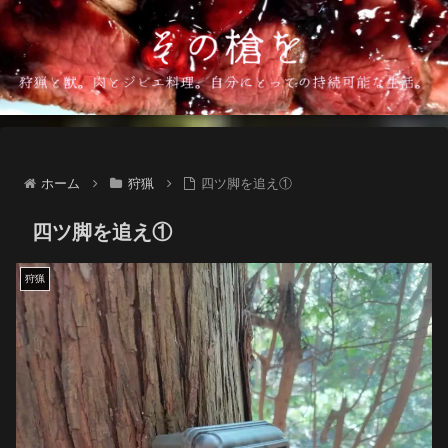
ホーム
狩猟
四ツ脚を追え①
四ツ脚を追え①
狩猟