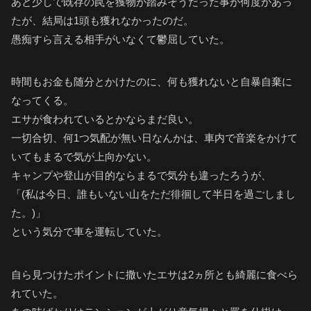
あと少しで既存の罠を獲物が踏みそうだった事が何度かあっ
たが、結局は1頭も獲れなかったのだ。
愚痴すら言える相手がいなくて鬱屈していた。
時間もお金も随分とかけたのに、何も獲れないと自暴自棄に
なってくる。
エサが食われているとかならまだ良い。
一切合切、何1つ気配が無い日なんかは、車内で音楽をかけて
いてもまるで気が上向かない。
キャンプや登山が目的ならまるで気分も違ったろうが、
「(私は今日、誰もいない山をただ徘徊して半日を過ごしまし
た。)」
という気分で車を運転していた。
自ら見つけたポイントに撒いたエサは2ヵ所とも綺麗に食べら
れていた。