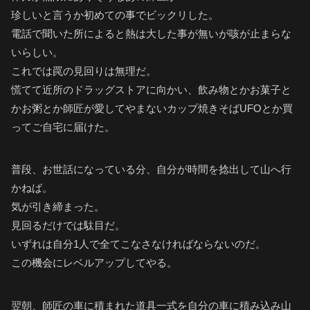
珍しいと言うか初めての事でビックリした。
電話で聞いた所によると熱は大した事が無いが咳が止まらな
いらしい。
これでは罠の見回りは無理だ。
慌てて近所のドラッグストアに向かい、飲み物とかお菓子と
かお粥とか師匠が愛してやまないカップ焼きそばUFOとか買
ってご自宅に届けた。
普段、お世話になっている分、自分が時間を捻出して山へ行
かねば。
気が引き締まった。
見回るだけでは駄目だ。
いずれは自分1人で全てこなさなければならないのだ。
この機会にレベルアップしてやる。
翌朝、師匠の車に積まれた道具一式を自分の車に積み込み山