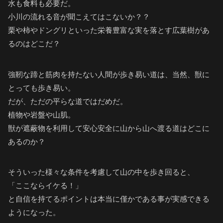
水も食料も必要だ。
小川の流れる音が聞こえてはこないか？？
栗や柿やドングリといった栄養豊富な実を落とす広葉樹があ
るのはどこだ？
強靭な蹄と筋肉を持たない人間が歩き易い道は、当然、獣に
とっても歩き易い。
だが、ただの平らな道ではだめだ。
植物や岩盤や山肌。
獣が遮蔽物を利用して安心安全に山から山へ渡る道はどこに
あるのか？
そういった様々な条件を考慮して山の中を歩き回ると、
「ここならイケる！」
と自信を持てるポイントは本当に僅かである事が実感できる
ようになった。