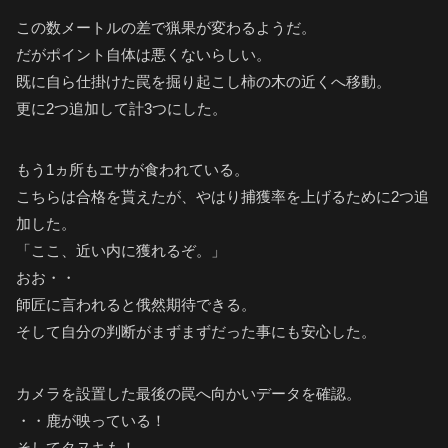
この数メートルの差で猟果が変わるようだ。
だがポイント自体は悪くないらしい。
既に自ら仕掛けた罠を掘り起こし柿の木の近くへ移動。
更に2つ追加して計3つにした。
もう1ヵ所もエサが食われている。
こちらは合格を貰えたが、やはり捕獲率を上げるために2つ追
加した。
「ここ、近い内に獲れるぞ。」
おお・・
師匠に言われると俄然期待できる。
そして自分の判断がまずまずだった事にも安心した。
カメラを設置した最後の罠へ向かいデータを確認。
・・鹿が映っている！
そしてタヌキも！